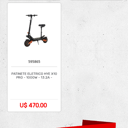
595865
PATINETE ELETRICO HYE X10
PRO - 1000W - 13.2A -
S/GAR
U$ 470.00