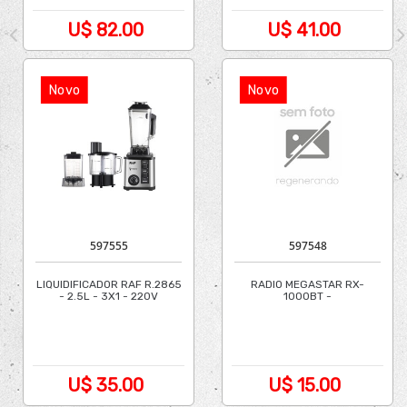
U$ 82.00
U$ 41.00
Novo
Novo
597555
597548
LIQUIDIFICADOR RAF R.2865
RADIO MEGASTAR RX-
- 2.5L - 3X1 - 220V
1000BT -
FM/AM/USB/SOLAR
U$ 35.00
U$ 15.00