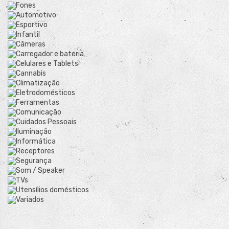
Fones
Automotivo
Esportivo
Infantil
Câmeras
Carregador e bateria
Celulares e Tablets
Cannabis
Climatização
Eletrodomésticos
Ferramentas
Comunicação
Cuidados Pessoais
Iluminação
Informática
Receptores
Segurança
Som / Speaker
TVs
Utensílios domésticos
Variados