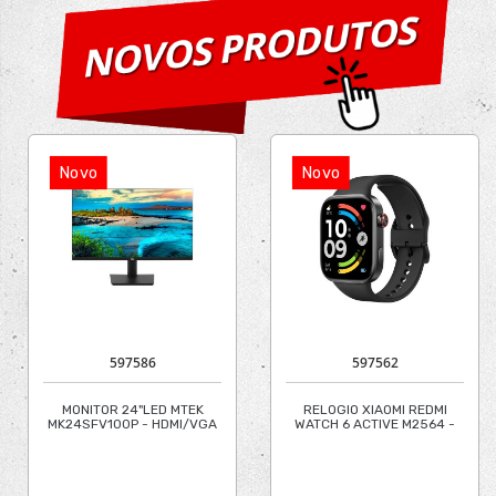
Novo
Novo
597586
597562
MONITOR 24"LED MTEK
RELOGIO XIAOMI REDMI
MK24SFV100P - HDMI/VGA
WATCH 6 ACTIVE M2564 -
PRETO