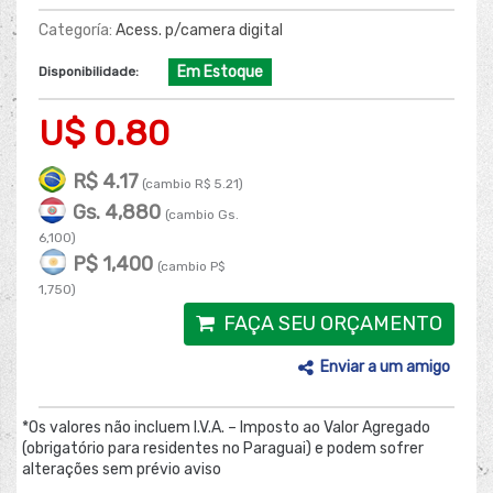
Categoría:
Acess. p/camera digital
Em Estoque
Disponibilidade:
U$ 0.80
R$ 4.17
(cambio R$ 5.21)
Gs. 4,880
(cambio Gs.
6,100)
P$ 1,400
(cambio P$
1,750)
FAÇA SEU ORÇAMENTO
Enviar a um amigo
*Os valores não incluem I.V.A. – Imposto ao Valor Agregado
(obrigatório para residentes no Paraguai) e podem sofrer
alterações sem prévio aviso