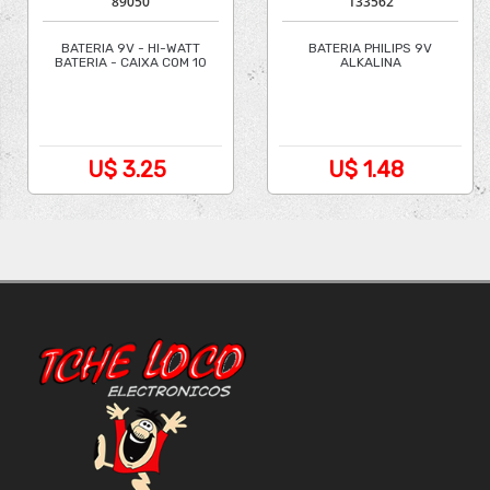
89050
133562
BATERIA 9V - HI-WATT
BATERIA PHILIPS 9V
BATERIA - CAIXA COM 10
ALKALINA
UNIDADES
U$ 3.25
U$ 1.48