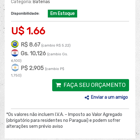
Categoría:
Baterias
Em Estoque
Disponibilidade:
U$ 1.66
R$ 8.67
(cambio R$ 5.22)
Gs. 10,126
(cambio Gs.
6,100)
P$ 2,905
(cambio P$
1,750)
FAÇA SEU ORÇAMENTO
Enviar a um amigo
*Os valores não incluem I.V.A. – Imposto ao Valor Agregado
(obrigatório para residentes no Paraguai) e podem sofrer
alterações sem prévio aviso