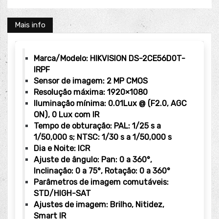
Mais info
Marca/Modelo: HIKVISION DS-2CE56D0T-
IRPF
Sensor de imagem: 2 MP CMOS
Resolução máxima: 1920×1080
Iluminação mínima: 0.01Lux @ (F2.0, AGC
ON), 0 Lux com IR
Tempo de obturação: PAL: 1/25 s a
1/50,000 s; NTSC: 1/30 s a 1/50,000 s
Dia e Noite: ICR
Ajuste de ângulo: Pan: 0 a 360°,
Inclinação: 0 a 75°, Rotação: 0 a 360°
Parâmetros de imagem comutáveis:
STD/HIGH-SAT
Ajustes de imagem: Brilho, Nitidez,
Smart IR