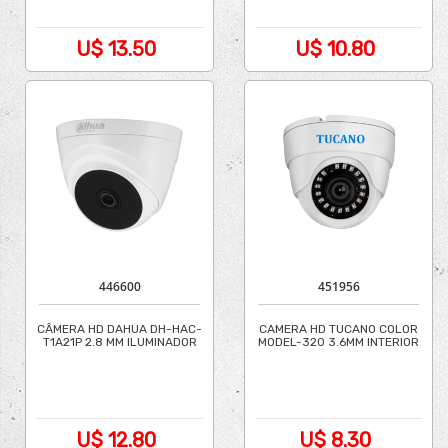
U$ 13.50
U$ 10.80
446600
451956
CÂMERA HD DAHUA DH-HAC-
CAMERA HD TUCANO COLOR
T1A21P 2.8 MM ILUMINADOR
MODEL-320 3.6MM INTERIOR
(FLL)...
U$ 12.80
U$ 8.30