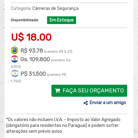
Categoría:
Câmeras de Segurança
Em Estoque
Disponibilidade:
U$ 18.00
R$ 93.78
(cambio R$ 5.21)
Gs. 109,800
(cambio Gs.
6,100)
P$ 31,500
(cambio P$
1,750)
FAÇA SEU ORÇAMENTO
Enviar a um amigo
*Os valores não incluem I.V.A. – Imposto ao Valor Agregado
(obrigatório para residentes no Paraguai) e podem sofrer
alterações sem prévio aviso