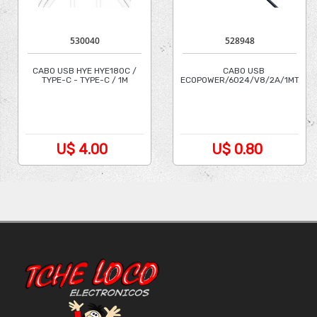
530040
528948
CABO USB HYE HYE180C /
CABO USB
TYPE-C - TYPE-C / 1M
ECOPOWER/6024/V8/2A/1MTR.
U$ 4.00
U$ 0.80