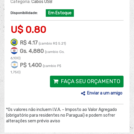
Categoría:
Cabos USB
Em Estoque
Disponibilidade:
U$ 0.80
R$ 4.17
(cambio R$ 5.21)
Gs. 4,880
(cambio Gs.
6,100)
P$ 1,400
(cambio P$
1,750)
FAÇA SEU ORÇAMENTO
Enviar a um amigo
*Os valores não incluem I.V.A. – Imposto ao Valor Agregado
(obrigatório para residentes no Paraguai) e podem sofrer
alterações sem prévio aviso