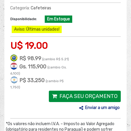
Categoría:
Cafeteiras
Em Estoque
Disponibilidade:
Aviso: Últimas unidades!
U$ 19.00
R$ 98.99
(cambio R$ 5.21)
Gs. 115,900
(cambio Gs.
6,100)
P$ 33,250
(cambio P$
1,750)
FAÇA SEU ORÇAMENTO
Enviar a um amigo
*Os valores não incluem I.V.A. – Imposto ao Valor Agregado
(obrigatório para residentes no Paraguai) e podem sofrer