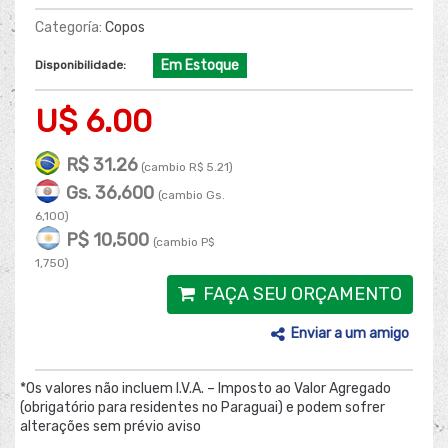
Categoría:
Copos
Em Estoque
Disponibilidade:
U$ 6.00
R$ 31.26
(cambio R$ 5.21)
Gs. 36,600
(cambio Gs.
6,100)
P$ 10,500
(cambio P$
1,750)
FAÇA SEU ORÇAMENTO
Enviar a um amigo
*Os valores não incluem I.V.A. – Imposto ao Valor Agregado
(obrigatório para residentes no Paraguai) e podem sofrer
alterações sem prévio aviso