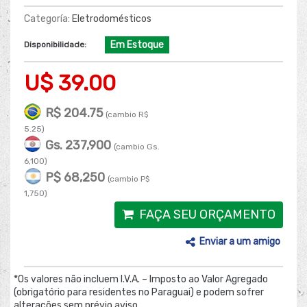
Categoría:
Eletrodomésticos
Em Estoque
Disponibilidade:
U$ 39.00
R$ 204.75
(cambio R$
5.25)
Gs. 237,900
(cambio Gs.
6,100)
P$ 68,250
(cambio P$
1,750)
FAÇA SEU ORÇAMENTO
Enviar a um amigo
*Os valores não incluem I.V.A. – Imposto ao Valor Agregado
(obrigatório para residentes no Paraguai) e podem sofrer
alterações sem prévio aviso