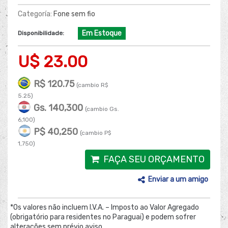
Categoría:
Fone sem fio
Em Estoque
Disponibilidade:
U$ 23.00
R$ 120.75
(cambio R$
5.25)
Gs. 140,300
(cambio Gs.
6,100)
P$ 40,250
(cambio P$
1,750)
FAÇA SEU ORÇAMENTO
Enviar a um amigo
*Os valores não incluem I.V.A. – Imposto ao Valor Agregado
(obrigatório para residentes no Paraguai) e podem sofrer
alterações sem prévio aviso