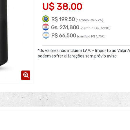
U$ 38.00
R$ 199.50
(cambio R$ 5.25)
Gs. 231,800
(cambio Gs. 6,100)
P$ 66,500
(cambio P$ 1,750)
*Os valores não incluem I.V.A. – Imposto ao Valor 
podem sofrer alterações sem prévio aviso