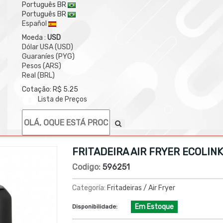
Português BR
Português BR
Español
Moeda :
USD
Dólar USA (USD)
Guaraníes (PYG)
Pesos (ARS)
Real (BRL)
Cotação: R$ 5.25
Lista de Preços
FRITADEIRA AIR FRYER ECOLINK 
Codigo:
596251
Categoría:
Fritadeiras / Air Fryer
Em Estoque
Disponibilidade: