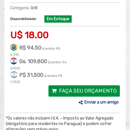
Categoría:
Grill
Em Estoque
Disponibilidade:
U$ 18.00
R$ 94.50
(cambio R$
5.25)
Gs. 109,800
(cambio Gs.
6,100)
P$ 31,500
(cambio P$
1,750)
FAÇA SEU ORÇAMENTO
Enviar a um amigo
*Os valores não incluem I.V.A. – Imposto ao Valor Agregado
(obrigatório para residentes no Paraguai) e podem sofrer
alterações sem prévio aviso