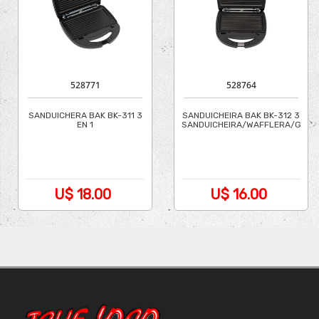
528771
528764
SANDUICHERA BAK BK-311 3
SANDUICHEIRA BAK BK-312 3 EM 1
EN 1
SANDUICHEIRA/WAFFLERA/GRILL
WAFFLERA//SAND/GRILL /
/ 220V
110V
U$ 18.00
U$ 16.00