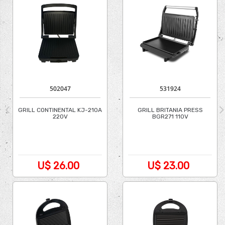
502047
531924
GRILL CONTINENTAL KJ-210A
GRILL BRITANIA PRESS
220V
BGR271 110V
U$ 26.00
U$ 23.00