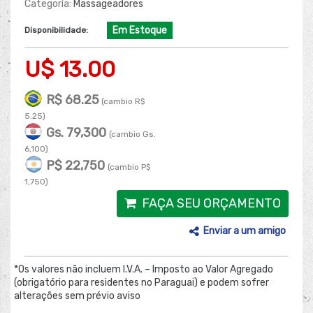
Categoría:
Massageadores
Em Estoque
Disponibilidade:
U$ 13.00
R$ 68.25
(cambio R$
5.25)
Gs. 79,300
(cambio Gs.
6,100)
P$ 22,750
(cambio P$
1,750)
FAÇA SEU ORÇAMENTO
Enviar a um amigo
*Os valores não incluem I.V.A. – Imposto ao Valor Agregado
(obrigatório para residentes no Paraguai) e podem sofrer
alterações sem prévio aviso