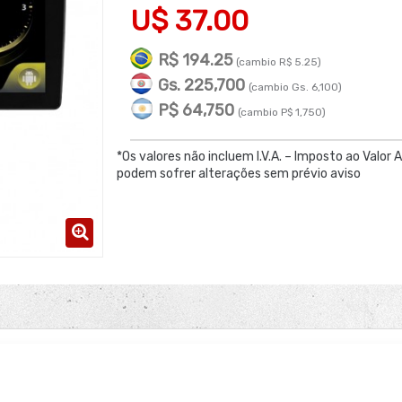
U$ 37.00
R$ 194.25
(cambio R$ 5.25)
Gs. 225,700
(cambio Gs. 6,100)
P$ 64,750
(cambio P$ 1,750)
*Os valores não incluem I.V.A. – Imposto ao Valor 
podem sofrer alterações sem prévio aviso