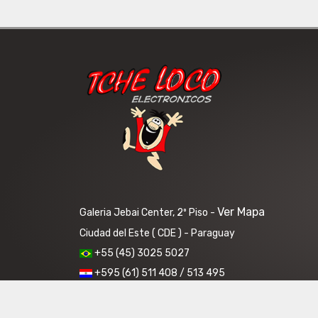
Ver Mapa
Galeria Jebai Center, 2º Piso -
Ciudad del Este ( CDE ) - Paraguay
+55 (45) 3025 5027
+595 (61) 511 408 / 513 495
Horários: Segunda a Sexta: 5:45 as 15:15. Sábados: 5