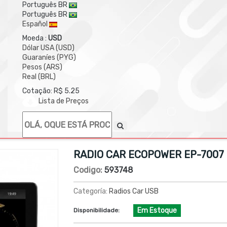
Português BR
Português BR
Español
Moeda :
USD
Dólar USA (USD)
Guaraníes (PYG)
Pesos (ARS)
Real (BRL)
Cotação: R$ 5.25
Lista de Preços
RADIO CAR ECOPOWER EP-7007 
Codigo:
593748
Categoría:
Radios Car USB
Em Estoque
Disponibilidade: