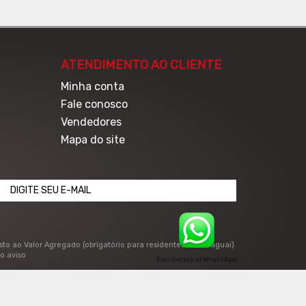
ATENDIMENTO AO CLIENTE
Minha conta
Fale conosco
Vendedores
Mapa do site
osto ao Valor Agregado (obrigatório para residentes no Paraguai)
o aviso
Escríbenos al WhatsApp
desenvolvido por: