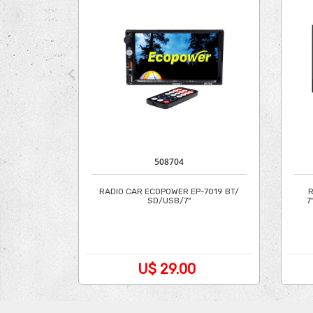
508704
RADIO CAR ECOPOWER EP-7019 BT/
R
SD/USB/7"
7
U$ 29.00