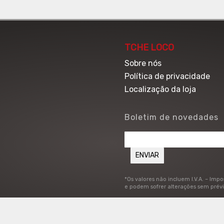
TCHE LOCO
Sobre nós
Política de privacidade
Localização da loja
Boletim de novedades
*Os valores não incluem I.V.A. – Imp
e podem sofrer alterações sem prévi
:45 a 14:45.