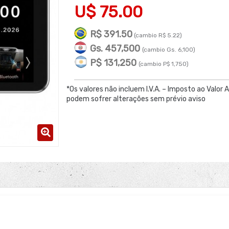
U$ 75.00
R$ 391.50
(cambio R$ 5.22)
Gs. 457,500
(cambio Gs. 6,100)
P$ 131,250
(cambio P$ 1,750)
*Os valores não incluem I.V.A. – Imposto ao Valor 
podem sofrer alterações sem prévio aviso