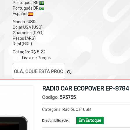
Português BR
Português BR
Español
Moeda :
USD
Dólar USA (USD)
Guaraníes (PYG)
Pesos (ARS)
Real (BRL)
Cotação: R$ 5.22
Lista de Preços
RADIO CAR ECOPOWER EP-8784 
Codigo:
593755
Categoría:
Radios Car USB
Em Estoque
Disponibilidade: