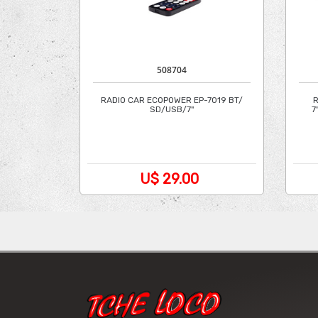
508704
RADIO CAR ECOPOWER EP-7019 BT/
R
SD/USB/7"
7
U$ 29.00