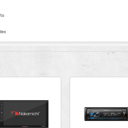
uto
ídeo