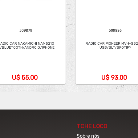
509879
509886
ADIO CAR NAKAMICHI NAM5210
RADIO CAR PIONEER MVH-S3
"/BLUETOOTH/ANDROID/IPHONE
USB/BLT/SPOTIFY
U$ 55.00
U$ 93.00
TCHE LOCO
Sobre nós