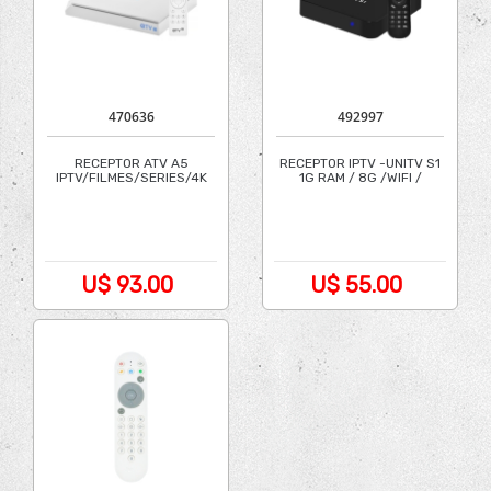
470636
492997
RECEPTOR ATV A5
RECEPTOR IPTV -UNITV S1
IPTV/FILMES/SERIES/4K
1G RAM / 8G /WIFI /
BRANCO
ANDROID
U$ 93.00
U$ 55.00