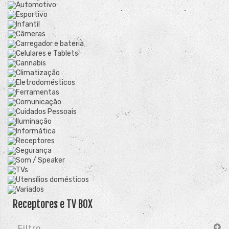
Automotivo
Esportivo
Infantil
Câmeras
Carregador e bateria
Celulares e Tablets
Cannabis
Climatização
Eletrodomésticos
Ferramentas
Comunicação
Cuidados Pessoais
Iluminação
Informática
Receptores
Segurança
Som / Speaker
TVs
Utensílios domésticos
Variados
Receptores e TV BOX
Filtro