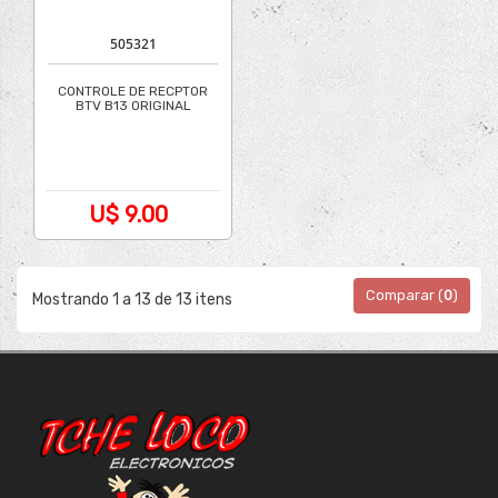
505321
CONTROLE DE RECPTOR
BTV B13 ORIGINAL
U$ 9.00
Comparar (
0
)
Mostrando 1 a 13 de 13 itens