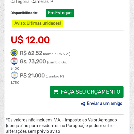
Categoría:
Cameras IP
Em Estoque
Disponibilidade:
Aviso: Últimas unidades!
U$ 12.00
R$ 62.52
(cambio R$ 5.21)
Gs. 73,200
(cambio Gs.
6,100)
P$ 21,000
(cambio P$
1,750)
FAÇA SEU ORÇAMENTO
Enviar a um amigo
*Os valores não incluem I.V.A. – Imposto ao Valor Agregado
(obrigatório para residentes no Paraguai) e podem sofrer
alterações sem prévio aviso