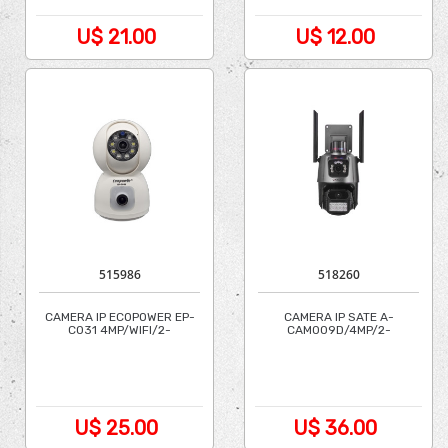
U$ 21.00
U$ 12.00
515986
518260
CAMERA IP ECOPOWER EP-
CAMERA IP SATE A-
C031 4MP/WIFI/2-
CAM009D/4MP/2-
CAMERAS/3.6MM
CAM/ICSEE
U$ 25.00
U$ 36.00