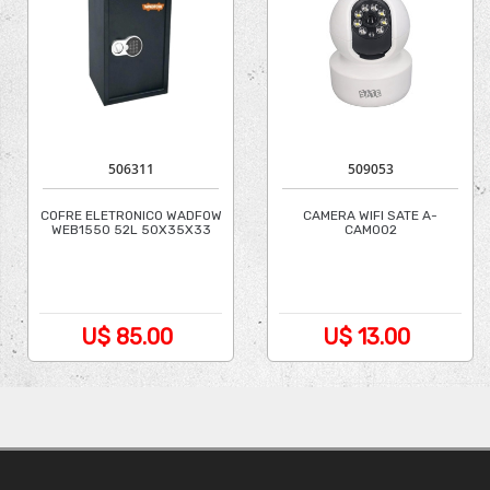
506311
509053
COFRE ELETRONICO WADFOW
CAMERA WIFI SATE A-
WEB1550 52L 50X35X33
CAM002
INTERIOR/HD/2MP/ICSEE
U$ 85.00
U$ 13.00