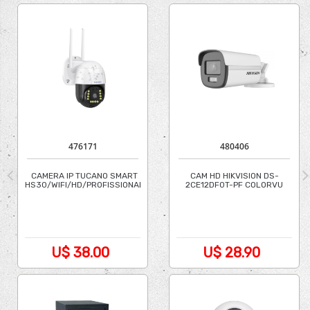
476171
480406
CAMERA IP TUCANO SMART
CAM HD HIKVISION DS-
HS30/WIFI/HD/PROFISSIONAL
2CE12DF0T-PF COLORVU
2.8MM
U$ 38.00
U$ 28.90