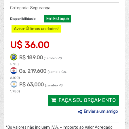
Categoría:
Segurança
Em Estoque
Disponibilidade:
Aviso: Últimas unidades!
U$ 36.00
R$ 189.00
(cambio R$
5.25)
Gs. 219,600
(cambio Gs.
6,100)
P$ 63,000
(cambio P$
1,750)
FAÇA SEU ORÇAMENTO
Enviar a um amigo
*Os valores não incluem I.V.A. – Imposto ao Valor Agregado