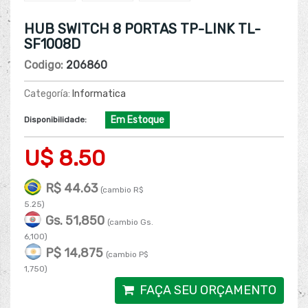
HUB SWITCH 8 PORTAS TP-LINK TL-
SF1008D
Codigo:
206860
Categoría:
Informatica
Em Estoque
Disponibilidade:
U$ 8.50
R$ 44.63
(cambio R$
5.25)
Gs. 51,850
(cambio Gs.
6,100)
P$ 14,875
(cambio P$
1,750)
FAÇA SEU ORÇAMENTO