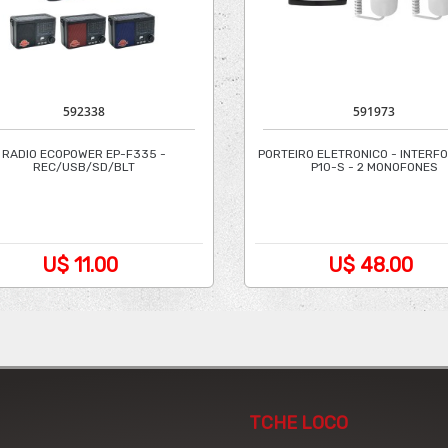
592338
591973
RADIO ECOPOWER EP-F335 -
PORTEIRO ELETRONICO - INTERF
REC/USB/SD/BLT
P10-S - 2 MONOFONES
U$ 11.00
U$ 48.00
TCHE LOCO