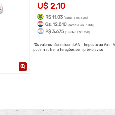
U$ 2.10
R$ 11.03
(cambio R$ 5.25)
Gs. 12,810
(cambio Gs. 6,100)
P$ 3,675
(cambio P$ 1,750)
*Os valores não incluem I.V.A. – Imposto ao Valor 
podem sofrer alterações sem prévio aviso