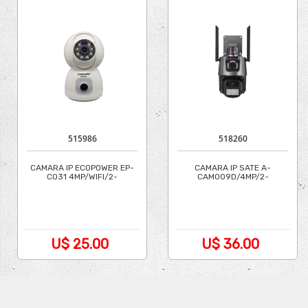
515986
518260
CAMARA IP ECOPOWER EP-
CAMARA IP SATE A-
C031 4MP/WIFI/2-
CAM009D/4MP/2-
CAMERAS/3.6MM
CAM/ICSEE
U$ 25.00
U$ 36.00