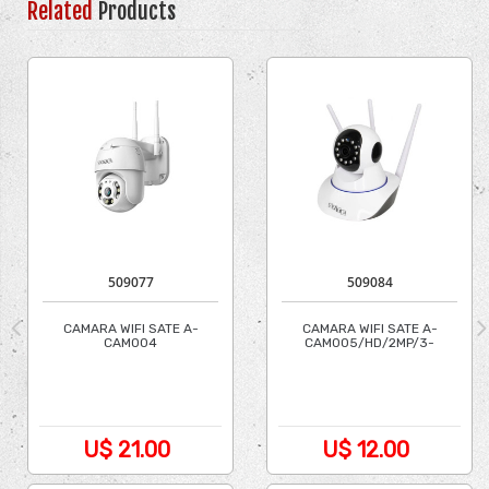
Related
Products
509077
509084
CAMARA WIFI SATE A-
CAMARA WIFI SATE A-
CAM004
CAM005/HD/2MP/3-
EXTERIOR/HD/3MP/ICSEE
ANT/ICSEE
U$ 21.00
U$ 12.00