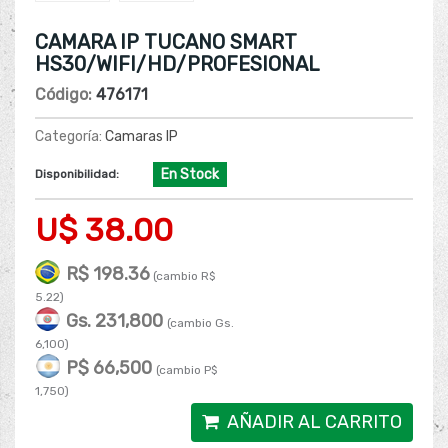
CAMARA IP TUCANO SMART
HS30/WIFI/HD/PROFESIONAL
Código:
476171
Categoría:
Camaras IP
En Stock
Disponibilidad:
U$ 38.00
R$ 198.36
(cambio R$
5.22)
Gs. 231,800
(cambio Gs.
6,100)
P$ 66,500
(cambio P$
1,750)
AÑADIR AL CARRITO