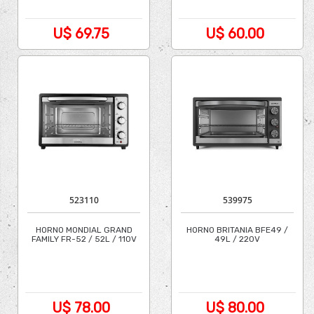
U$ 69.75
U$ 60.00
523110
539975
HORNO MONDIAL GRAND
HORN0 BRITANIA BFE49 /
FAMILY FR-52 / 52L / 110V
49L / 220V
U$ 78.00
U$ 80.00