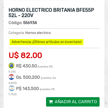
HORNO ELECTRICO BRITANIA BFE55P
52L - 220V
Código:
556934
Categoría:
Hornos electrico
Advertencia: ¡Últimos artículos en inventario!
U$ 82.00
R$ 430.50
(cambio R$
5.25)
Gs. 500,200
(cambio Gs.
6,100)
P$ 143,500
(cambio P$
1,750)
AÑADIR AL CARRITO