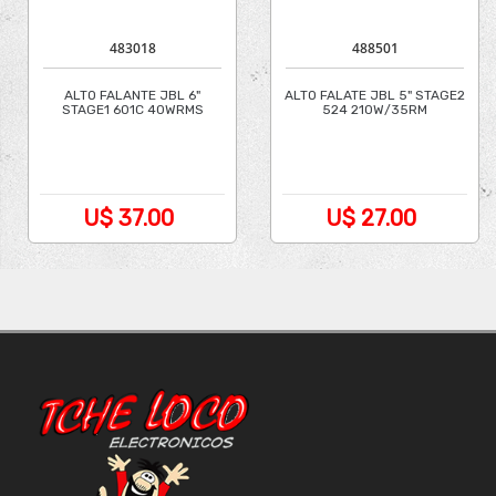
483018
488501
ALTO FALANTE JBL 6"
ALTO FALATE JBL 5" STAGE2
STAGE1 601C 40WRMS
524 210W/35RM
U$ 37.00
U$ 27.00