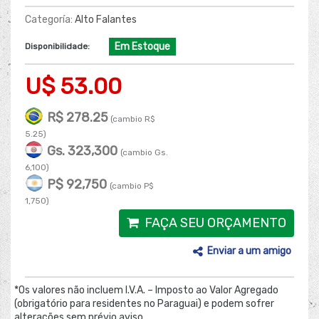
Categoría:
Alto Falantes
Em Estoque
Disponibilidade:
U$ 53.00
R$ 278.25
(cambio R$
5.25)
Gs. 323,300
(cambio Gs.
6,100)
P$ 92,750
(cambio P$
1,750)
FAÇA SEU ORÇAMENTO
Enviar a um amigo
*Os valores não incluem I.V.A. – Imposto ao Valor Agregado
(obrigatório para residentes no Paraguai) e podem sofrer
alterações sem prévio aviso