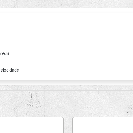
 89dB
velocidade