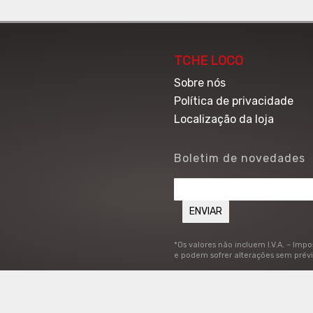
TCHE LOCO
Sobre nós
Política de privacidade
Localização da loja
Boletim de novedades
*Os valores não incluem I.V.A. – Imp
e podem sofrer alterações sem prévi
:45 a 14:45.