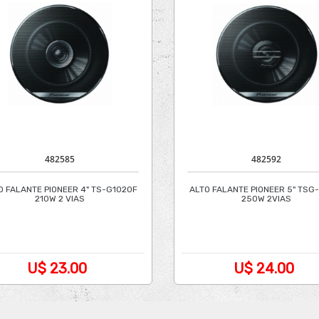
482585
482592
O FALANTE PIONEER 4" TS-G1020F
ALTO FALANTE PIONEER 5" TSG
210W 2 VIAS
250W 2VIAS
U$ 23.00
U$ 24.00