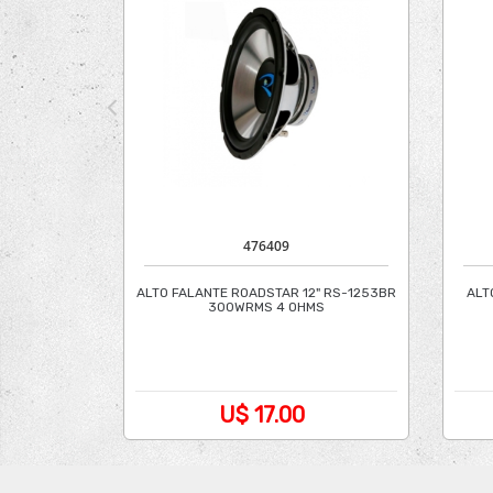
476409
ALTO FALANTE ROADSTAR 12" RS-1253BR
ALT
300WRMS 4 OHMS
U$ 17.00