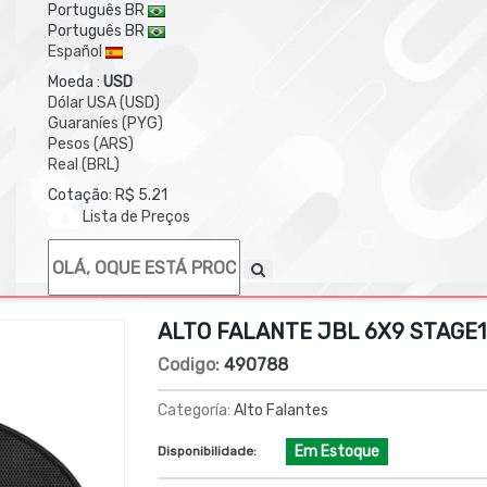
Português BR
Português BR
Español
Moeda :
USD
Dólar USA (USD)
Guaraníes (PYG)
Pesos (ARS)
Real (BRL)
Cotação: R$ 5.21
Lista de Preços
ALTO FALANTE JBL 6X9 STAGE1
Codigo:
490788
Categoría:
Alto Falantes
Em Estoque
Disponibilidade: