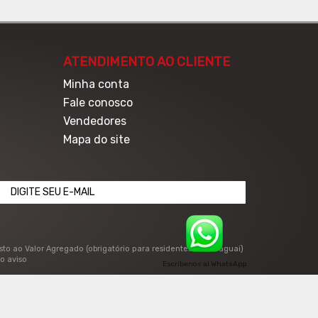
ATENDIMENTO AO CLIENTE
Minha conta
Fale conosco
Vendedores
Mapa do site
osto ao Valor Agregado (obrigatório para residentes no Paraguai)
o aviso
Escríbenos al WhatsApp
desenvolvido por: