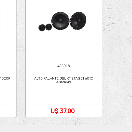
483018
-1320F
ALTO FALANTE JBL 6" STAGE1 601C
40WRMS
U$ 37.00