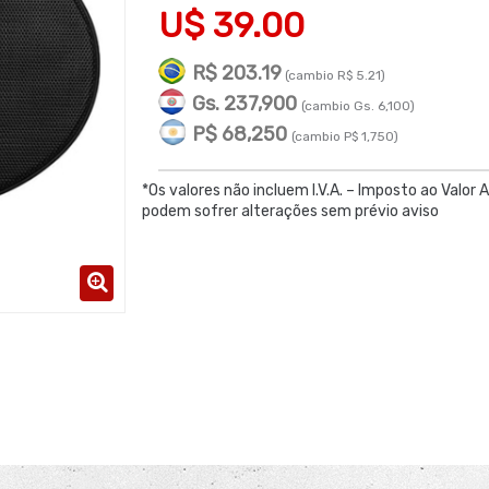
U$ 39.00
R$ 203.19
(cambio R$ 5.21)
Gs. 237,900
(cambio Gs. 6,100)
P$ 68,250
(cambio P$ 1,750)
*Os valores não incluem I.V.A. – Imposto ao Valor 
podem sofrer alterações sem prévio aviso