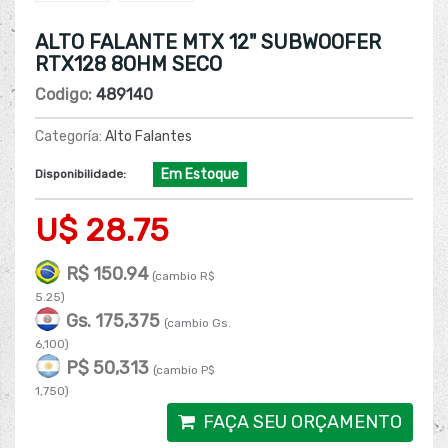
ALTO FALANTE MTX 12" SUBWOOFER
RTX128 8OHM SECO
Codigo:
489140
Categoría:
Alto Falantes
Em Estoque
Disponibilidade:
U$ 28.75
R$ 150.94
(cambio R$
5.25)
Gs. 175,375
(cambio Gs.
6,100)
P$ 50,313
(cambio P$
1,750)
FAÇA SEU ORÇAMENTO