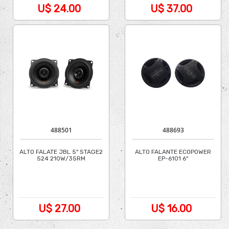
U$ 24.00
U$ 37.00
488501
488693
ALTO FALATE JBL 5" STAGE2
ALTO FALANTE ECOPOWER
524 210W/35RM
EP-6101 6"
U$ 27.00
U$ 16.00