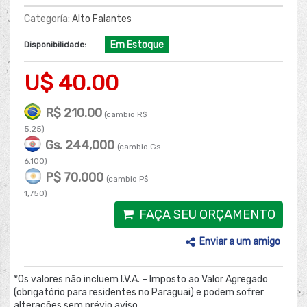
Categoría:
Alto Falantes
Em Estoque
Disponibilidade:
U$ 40.00
R$ 210.00
(cambio R$
5.25)
Gs. 244,000
(cambio Gs.
6,100)
P$ 70,000
(cambio P$
1,750)
FAÇA SEU ORÇAMENTO
Enviar a um amigo
*Os valores não incluem I.V.A. – Imposto ao Valor Agregado
(obrigatório para residentes no Paraguai) e podem sofrer
alterações sem prévio aviso