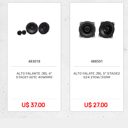
483018
488501
ALTO FALANTE JBL 6"
ALTO FALATE JBL 5" STAGE2
STAGE1 601C 40WRMS
524 210W/35RM
U$ 37.00
U$ 27.00